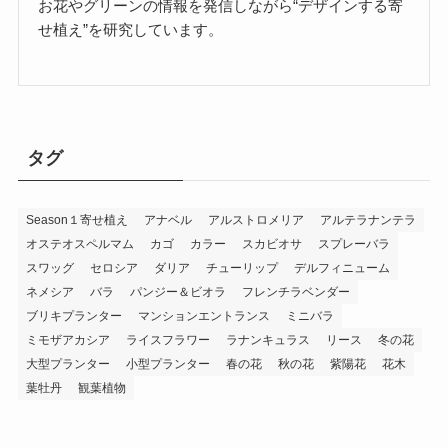
お花やグリーンの情報を発信しながら“デザインする寄
せ植え”を研究しています。
タグ
Season１寄せ植え
アナベル
アルストロメリア
アルテラナンテラ
オステオスペルマム
カゴ
カラー
スカビオサ
スプレーバラ
スワッグ
セロシア
ダリア
チューリップ
デルフィニューム
ネメシア
バラ
パンジー＆ビオラ
フレンチラベンダー
ブリキプランター
マンションエントランス
ミニバラ
ミモザアカシア
ライスフラワー
ラナンキュラス
リース
冬の花
大型プランター
小型プランター
春の花
秋の花
紫陽花
花木
葉牡丹
観葉植物