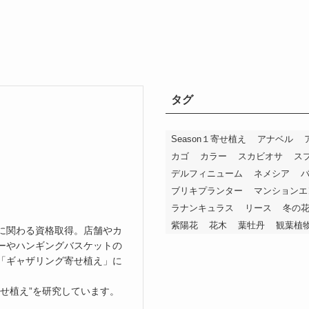
タグ
Season１寄せ植え
アナベル
カゴ
カラー
スカビオサ
ス
デルフィニューム
ネメシア
ブリキプランター
マンションエ
ラナンキュラス
リース
冬の
紫陽花
花木
葉牡丹
観葉植
に関わる資格取得。店舗やカ
ーやハンギングバスケットの
「ギャザリング寄せ植え」に
せ植え”を研究しています。