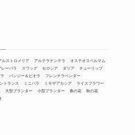
アルストロメリア
アルテラナンテラ
オステオスペルマム
プレーバラ
スワッグ
セロシア
ダリア
チューリップ
バラ
パンジー＆ビオラ
フレンチラベンダー
ントランス
ミニバラ
ミモザアカシア
ライスフラワー
花
大型プランター
小型プランター
春の花
秋の花
物