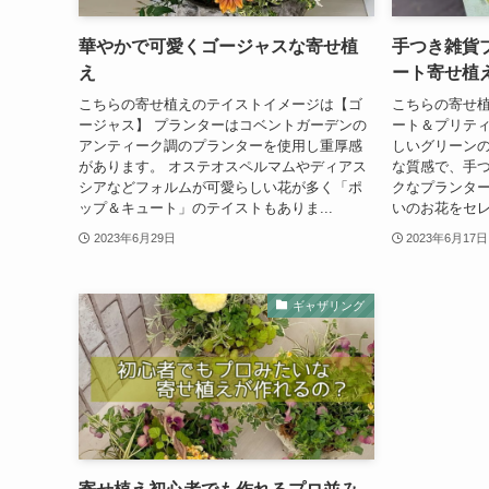
華やかで可愛くゴージャスな寄せ植
手つき雑貨
え
ート寄せ植
こちらの寄せ植えのテイストイメージは【ゴ
こちらの寄せ
ージャス】 プランターはコベントガーデンの
ート＆プリティ
アンティーク調のプランターを使用し重厚感
しいグリーン
があります。 オステオスペルマムやディアス
な質感で、手
シアなどフォルムが可愛らしい花が多く「ポ
クなプランタ
ップ＆キュート」のテイストもありま...
いのお花をセレ
2023年6月29日
2023年6月17日
ギャザリング