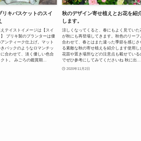
ブリキバスケットのスイ
秋のデザイン寄せ植えとお花を紹
え
します。
植えテイストイメージは【スイ
涼しくなってくると、春にもよく見ていた
】 ブリキ製のプランターは優
が秋にも再登場してきます。秋色のリーフ
のアンティーク仕上げ。マット
合わせて、春とはまた違った季節を感じさ
つきバックのようなロマンチッ
る素敵な秋の寄せ植えを紹介します使用し
ーに合わせて、淡く優しい色合
花苗や置き場所などの注意点も載せている
クト。 みごろの鑑賞期...
でぜひ参考にしてみてくださいね 秋に出...
2020年11月2日